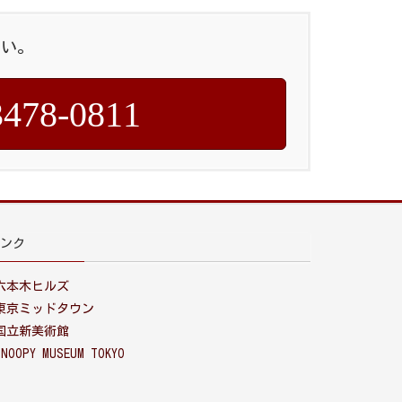
さい。
3478-0811
ンク
六本木ヒルズ
東京ミッドタウン
国立新美術館
SNOOPY MUSEUM TOKYO